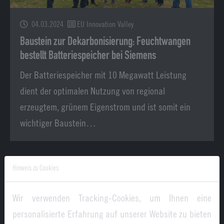
04.03.2024
EU Innovation Valley
Baustein zur Dekarbonisierung: Feuchtwangen
bestellt Batteriespeicher bei Siemens
Der Batteriespeicher mit 10 Megawatt Leistung
dient der optimalen Nutzung von regional
erzeugtem, grünem Eigenstrom und ist somit ein
wichtiger Baustein…
Hinweis zu Cookies
Wir verwenden Tracking-Cookies, um Ihnen eine
personalisierte Erfahrung auf unserer Website zu bieten