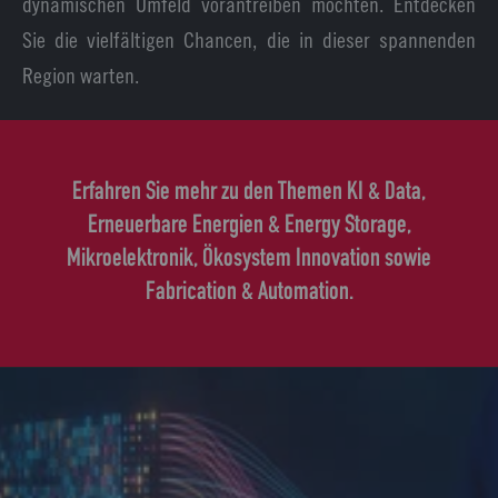
dynamischen Umfeld vorantreiben möchten. Entdecken
Sie die vielfältigen Chancen, die in dieser spannenden
Region warten.
Erfahren Sie mehr zu den Themen KI & Data,
Erneuerbare Energien & Energy Storage,
Mikroelektronik, Ökosystem Innovation sowie
Fabrication & Automation.
L
i
n
k