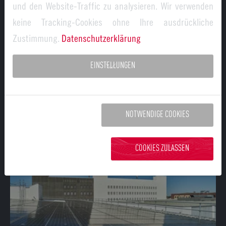
und den Website-Traffic zu analysieren. Wir verwenden
keine Tracking-Cookies ohne Ihre ausdrückliche
Zustimmung.
Datenschutzerklärung
25.01.2024
EU Innovation Valley
EINSTELLUNGEN
Natrium-Ionen-Batterien: Ersatz für Lithium-
Ionen-Batterien
Bayreuther Forscher arbeiten an erschwinglichem
NOTWENDIGE COOKIES
Ersatz für Lithium-Ionen-Batterien.
COOKIES ZULASSEN