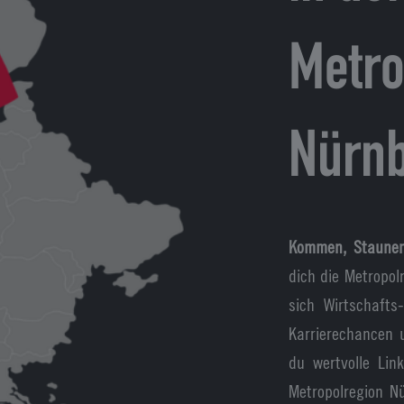
Metro
Nürn
Kommen, Staune
dich die Metropol
sich Wirtschafts
Karrierechancen 
du wertvolle Li
Metropolregion N