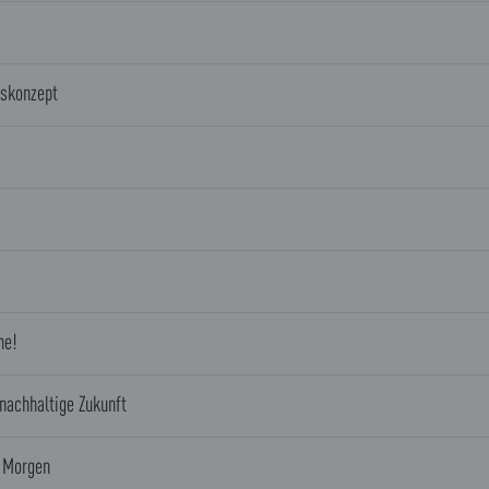
gskonzept
he!
 nachhaltige Zukunft
n Morgen