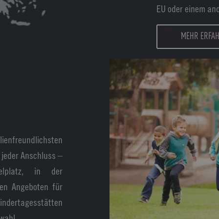
EU oder einem an
MEHR ERFA
ienfreundlichsten
 jeder Anschluss –
lplatz, in der
den Angeboten für
indertagesstätten
wahl.