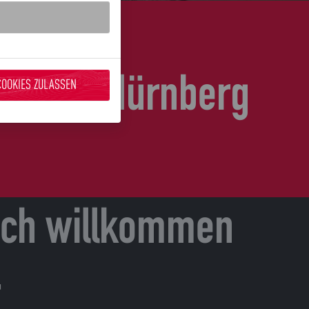
e
n
lregion Nürnberg
COOKIES ZULASSEN
ich willkommen
r