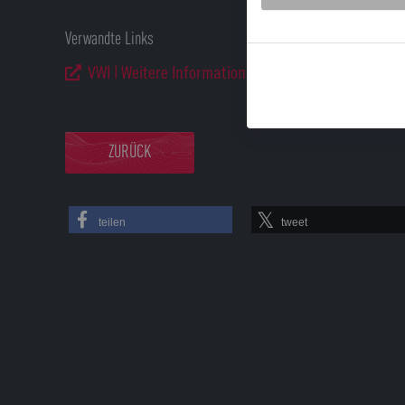
Verwandte Links
VWI | Weitere Informationen zur Hochschulgrup
ZURÜCK
teilen
tweet