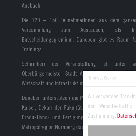
Ansbach.
Die 120 – 150 TeilnehmerInnen aus dem ganzen
Versammlung zum Austausch, als Infor
Entscheidungsgremium. Daneben gibt es Raum fü
Trainings.
Schirmherr der Veranstaltung ist unter a
Oberbürgermeister Stadt Ansbach und pol. Sprec
Hinweis zu Cookies
Wirtschaft und Infrastruktur der Metropolregion Nürn
Wir verwenden Trackin
Daneben unterstützen die Professoren der Hochschu
den Website-Traffic
Kaiser, Dekan der Fakultät Technik sowie Dr.-Ing.
Zustimmung.
Datensc
Produktions- und Fertigungstechnik) sowie die Ini
Metropolregion Nürnberg das Event.