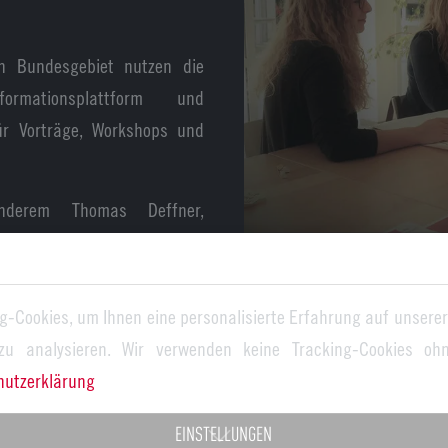
 Bundesgebiet nutzen die
mationsplattform und
r Vorträge, Workshops und
nderem Thomas Deffner,
hers des Leitungsgremiums
berg.
g-Cookies, um Ihnen eine personalisierte Erfahrung auf unserer
le Ansbach, Dr.-Ing. Norbert
 zu analysieren. Wir verwenden keine Tracking-Cookies ohn
 Lukas Prasol (Professor für
hutzerklärung
tiative Innovationskunst der
EINSTELLUNGEN