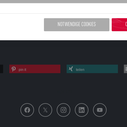
penversammlung
NOTWENDIGE COOKIES
pin it
teilen
Folge uns