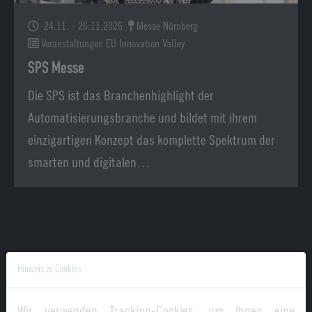
24.11. - 26.11.2026
Messe Nürnberg
Veranstaltungen EU Innovation Valley
SPS Messe
Die SPS ist das Branchenhighlight der
Automatisierungsbranche und bildet mit ihrem
einzigartigen Konzept das komplette Spektrum der
smarten und digitalen…
Hinweis zu Cookies
HY+
Wir verwenden Tracking-Cookies, um Ihnen eine