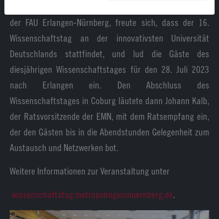
die Stadt Erlangen. Prof. Dr. Joachim Hornegger, Präsident
der FAU Erlangen-Nürnberg, freute sich, dass der 16.
Wissenschaftstag an der innovativsten Universität
Deutschlands stattfindet, und lud die Gäste des
diesjährigen Wissenschaftstages für den 28. Juli 2023
nach Erlangen ein. Den Abschluss des
Wissenschaftstages in Coburg läutete dann Johann Kalb,
der Ratsvorsitzende der EMN, mit dem Ratsempfang ein,
der den Gästen bis in die Abendstunden Gelegenheit zum
Austausch und Netzwerken bot.
Weitere Informationen zur Veranstaltung unter
wissenschaftstag.metropolregionnuernberg.de
.