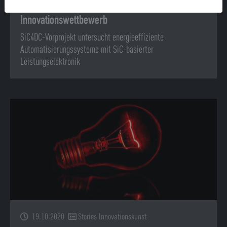
SiC4DC-Konzept überzeugt im
Innovationswettbewerb
SiC4DC-Vorprojekt untersucht energieeffiziente
Automatisierungssysteme mit SiC-basierter
Leistungselektronik
19.10.2020
Stories Innovationskunst