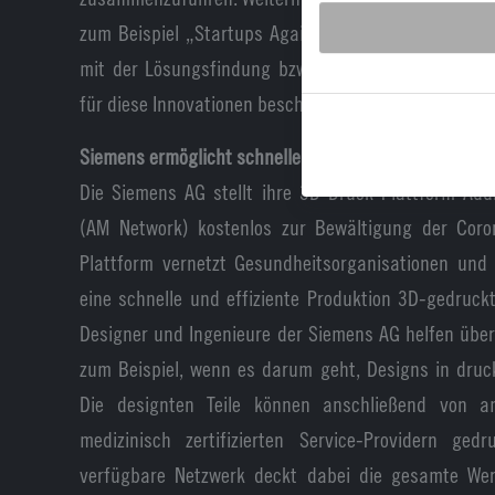
zum Beispiel „Startups Against Coronavirus“ oder „
mit der Lösungsfindung bzw. der schnellen Finan
für diese Innovationen beschäftigen.
Siemens ermöglicht schnellen 3D-Druck von Ersatztei
Die Siemens AG stellt ihre 3D-Druck-Plattform Add
(AM Network) kostenlos zur Bewältigung der Coro
Plattform vernetzt Gesundheitsorganisationen und
eine schnelle und effiziente Produktion 3D-gedruckt
Designer und Ingenieure der Siemens AG helfen übe
zum Beispiel, wenn es darum geht, Designs in dru
Die designten Teile können anschließend von 
medizinisch zertifizierten Service-Providern ge
verfügbare Netzwerk deckt dabei die gesamte We