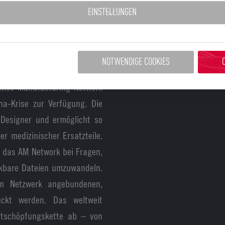
EINSTELLUNGEN
Take Back Control“, die sich
zierung und dem Marktzugang
NOTWENDIGE COOKIES
len
itive Manufacturing Network
na-Krise zur Verfügung. Die
 Designer und ermöglicht so
er medizinischer Ersatzteile.
r das AM Network bei Fragen,
ckbare Dateien umzuwandeln.
am Netzwerk angebundenen,
druckt werden. Das weltweit
rtschöpfungskette ab – von