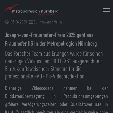
Zum
Hauptinhalt
springen
05.06.2025
EU Innovation Valley
Joseph-von-Fraunhofer-Preis 2025 geht ans
Fraunhofer IIS in der Metropolregion Nürnberg
Das Forscher-Team aus Erlangen wurde für seinen
neuartigen Videocodec "JPEG XS" ausgezeichnet:
Ein zukunftsweisender Standard für die
professionelle »All-IP«-Videoproduktion.
Bisherige Videocodecs nehmen bei der
Bilddatenübertragung in Produktionsumgebungen
größere Verzögerungszeiten oder Qualitätsverluste in
Kauf. Zusätzlich benötigen sie eine vergleichsweise hohe