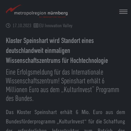
Zum
Hauptinhalt
springen
17.10.2023
EU Innovation Valley
Kloster Speinshart wird Standort eines
deutschlandweit einmaligen
Wissenschaftszentrums für Hochtechnologie
Eine Erfolgsmeldung für das Internationale
Wissenschaftszentrum! Speinshart erhält 6
Millionen Euro aus dem „KulturInvest“ Programm
des Bundes.
Das Kloster Speinshart erhält 6 Mio. Euro aus dem
Bundesförderprogramm „KulturInvest“ für die Schaffung
der erforderlichen Infrastruktur zum Betrieb des