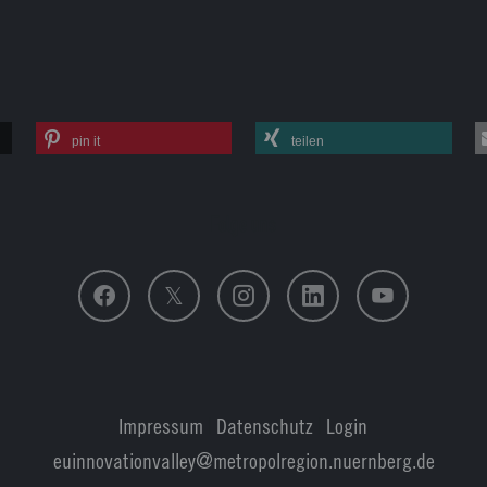
pin it
teilen
Folge uns
Impressum
|
Datenschutz
|
Login
euinnovationvalley@metropolregion.nuernberg.de