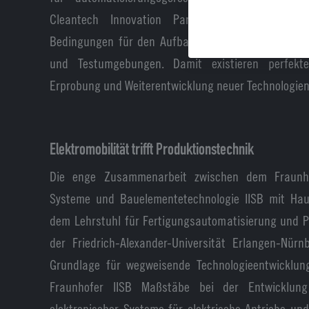
Cleantech Innovation Park im ehemaligen Mic
Bedingungen für den Aufbau von modularen Produk
und Testumgebungen. Damit existieren perfekt
Erprobung und Weiterentwicklung neuer Technologien
Elektromobilität trifft Produktionstechnik
Die enge Zusammenarbeit zwischen dem Fraunhofe
Systeme und Bauelementetechnologie IISB mit Hau
dem Lehrstuhl für Fertigungsautomatisierung und P
der Friedrich-Alexander-Universität Erlangen-Nürn
Grundlage für wegweisende Technologieentwicklun
Fraunhofer IISB Maßstäbe bei der Entwicklung h
elektronischer Systeme für elektrische Antriebe u