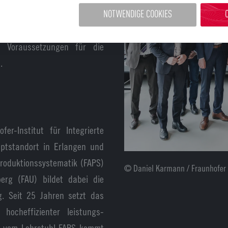
helin-Werk bieten ideale
NOTWENDIGE COOKIES
tionsanlagen, Prüfsystemen
e Voraussetzungen für die
.
r-Institut für Integrierte
ptstandort in Erlangen und
roduktionssystematik (FAPS)
© Daniel Karmann / Fraunhofer 
berg (FAU) bildet dabei die
g. Seit 25 Jahren setzt das
ocheffizienter leistungs-
nd vom Lehrstuhl FAPS kommt