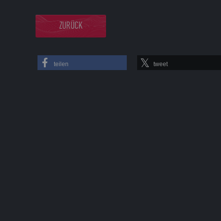
ZURÜCK
teilen
tweet