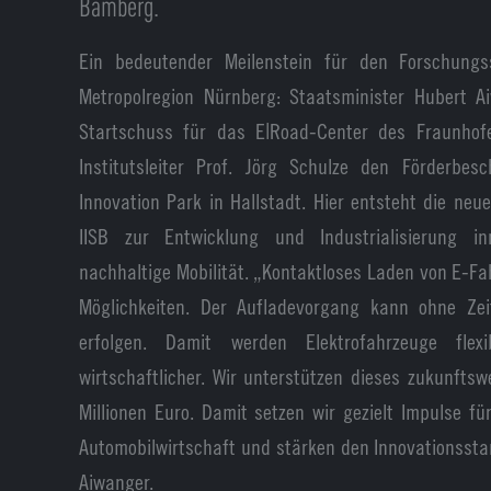
Bamberg.
Ein bedeutender Meilenstein für den Forschung
Metropolregion Nürnberg: Staatsminister Hubert A
Startschuss für das E|Road-Center des Fraunhofe
Institutsleiter Prof. Jörg Schulze den Förderbe
Innovation Park in Hallstadt. Hier entsteht die neu
IISB zur Entwicklung und Industrialisierung in
nachhaltige Mobilität. „Kontaktloses Laden von E-Fa
Möglichkeiten. Der Aufladevorgang kann ohne Zei
erfolgen. Damit werden Elektrofahrzeuge flexib
wirtschaftlicher. Wir unterstützen dieses zukunftsw
Millionen Euro. Damit setzen wir gezielt Impulse fü
Automobilwirtschaft und stärken den Innovationssta
Aiwanger.