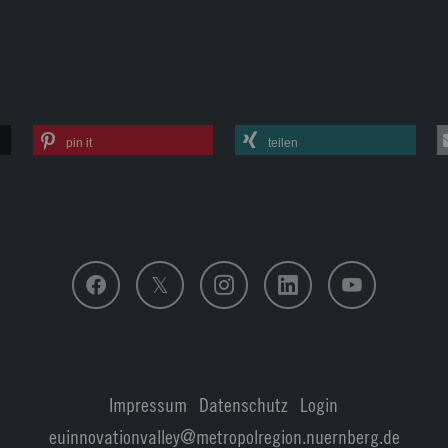
pin it
teilen
Folge uns
Impressum
|
Datenschutz
|
Login
euinnovationvalley@metropolregion.nuernberg.de