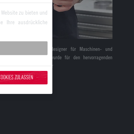
 Website zu bieten und
e Ihre ausdrückliche
 zum Technischen Produktdesigner für Maschinen- und
orenwerk in Kitzingen, wurde für den hervorragenden
ezeichnet. | Bild: Baumüller
COOKIES ZULASSEN