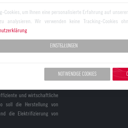
g-Cookies, um Ihnen eine personalisierte Erfahrung auf unserer
 er 2022 begonnen hatte, sei
 zu analysieren. Wir verwenden keine Tracking-Cookies ohn
ählt Lieb. Bei diesem Projekt
hutzerklärung
 viel Erfahrung gesammelt.
in den Unterricht genommen,
EINSTELLUNGEN
Viktor Lieb, Auszubildender
Anlagenbau im Baumüller Mot
Abschluss der Berufsschule ausg
ndorten Auszubildende in
NOTWENDIGE COOKIES
elektrische Antriebstechnik
ldern. Das Unternehmen setzt
ffiziente und wirtschaftliche
 soll die Herstellung von
nd die Elektrifizierung von