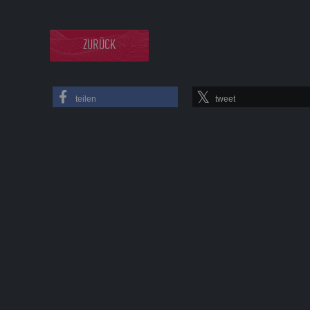
ZURÜCK
teilen
tweet