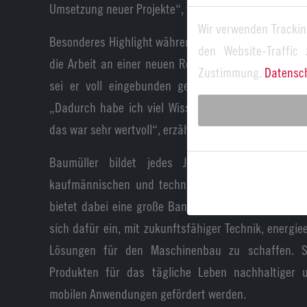
Umsetzung neuer Projekte“, freut sich Viktor Lieb.
Wir verwenden Trackin
Besonderes Highlight während seiner Ausbildung, die
den Website-Traffic
die Arbeit an einer neuen Roboterzelle gewesen, erz
Zustimmung.
Datensc
sei er voll eingebunden gewesen, und habe sehr
„Dadurch habe ich viel Wissen aus der Arbeit mit 
das war sehr wertvoll“, erzählt Lieb.
Baumüller bildet jedes Jahr an mehreren Sta
kaufmännischen und technischen Berufen aus. Die 
bietet dabei eine große Bandbreite an Tätigkeitsfe
sich dafür ein, mit zukunftsfähiger Technik, energiee
Lösungen für den Maschinenbau zu schaffen. So
Produkten für das tägliche Leben nachhaltiger u
mobilen Anwendungen gefördert werden.