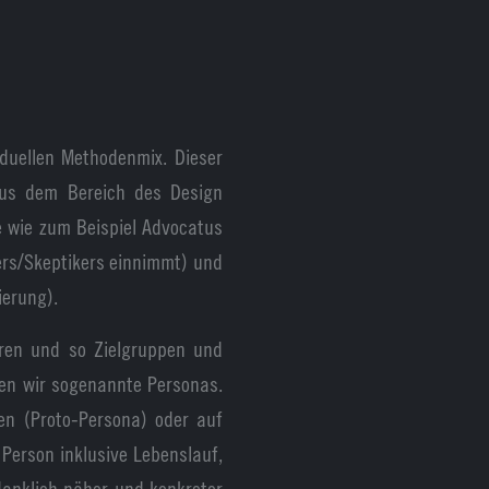
iduellen Methodenmix. Dieser
 aus dem Bereich des Design
e wie zum Beispiel Advocatus
kers/Skeptikers einnimmt) und
ierung).
eren und so Zielgruppen und
len wir sogenannte Personas.
en (Proto-Persona) oder auf
 Person inklusive Lebenslauf,
danklich näher und konkreter