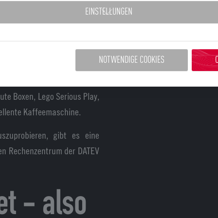
cht nur im Körper aus, also
EINSTELLUNGEN
ondern auch Körperzustände
NOTWENDIGE COOKIES
ben wir Moderationskoffer,
säcke, Meeres-Fototapete,
gute Boxen, Lego Serious Play,
ellente Kaffeemaschine.
zuprobieren, gibt es eine
hen Rechenzentrum der DATEV
et - also