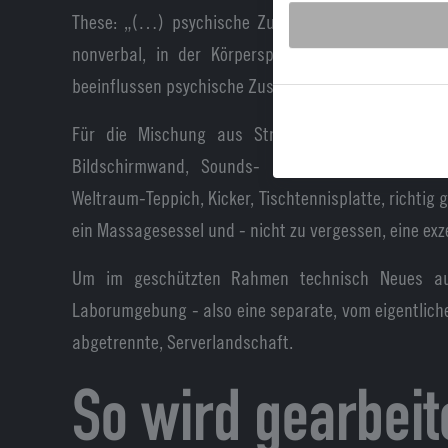
These: „(…) psychische Zustände drücken sich ni
nonverbal, in der Körpersprache und Haltung, s
beeinflussen psychische Zustände“ (Stangl, 2022).
Für die Mischung aus Struktur & Kreativität ha
Bildschirmwand, Sounds- und Kamerasystem, Sitz
Weltraum-Teppich, Kicker, Tischtennisplatte, richtig 
ein Massagesessel und - nicht zu vergessen, eine exz
Um im geschützten Rahmen technisch Neues aus
Laborumgebung - also eine separate, vom eigentlic
abgetrennte, Serverlandschaft.
So wird gearbeit