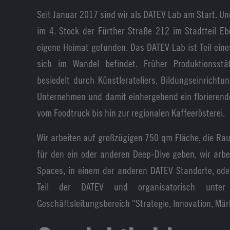
Seit Januar 2017 sind wir als DATEV Lab am Start. U
im 4. Stock der Fürther Straße 212 im Stadtteil E
eigene Heimat gefunden. Das DATEV Lab ist Teil ein
sich im Wandel befindet. Früher Produktionsstä
besiedelt durch Künstlerateliers, Bildungseinrichtu
Unternehmen und damit einhergehend ein florieren
vom Foodtruck bis hin zur regionalen Kaffeerösterei.
Wir arbeiten auf großzügigen 750 qm Fläche, die R
für den ein oder anderen Deep-Dive geben, wir arb
Spaces, in einem der anderen DATEV Standorte, ode
Teil der DATEV und organisatorisch unt
Geschäftsleitungsbereich "Strategie, Innovation, Mä