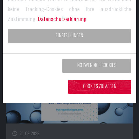
Teststrecke für induktives Laden von
keine Tracking-Cookies ohne Ihre ausdrückliche
Elektrofahrzeugen in Bayern
Zustimmung.
Datenschutzerklärung
Kein Suchen nach Ladesäulen, keine Angst, dass der Akku
des Elektroautos vor Erreichen des Ziels versagt:
EINSTELLUNGEN
Elektrifizierte Straßen laden E-Autos während der…
21.
NOTWENDIGE COOKIES
September
2022
COOKIES ZULASSEN
21.09.2022