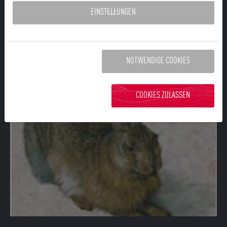
EINSTELLUNGEN
Titelbild: Albrecht Dürer - Adam und Eva (1510)
Text: Dr. Kurt Hesse
NOTWENDIGE COOKIES
COOKIES ZULASSEN