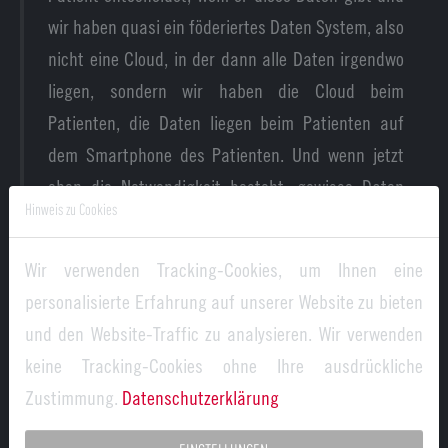
wir haben quasi ein föderiertes Daten System, also
nicht eine Cloud, in der dann alle Daten irgendwo
liegen, sondern wir haben die Cloud beim
Patienten, die Daten liegen beim Patienten auf
dem Smartphone des Patienten. Und wenn jetzt
eben die Notwendigkeit besteht, gewisse Daten
Hinweis zu Cookies
von diesem Patienten zu bekommen, sei es, dass
der Patient geht zum Hausarzt und sagt Ich habe
Wir verwenden Tracking-Cookies, um Ihnen eine
hier gewisse Vorerkrankungen, keine Ahnung,
personalisierte Erfahrung auf unserer Website zu bieten
vielleicht auch schon ein Röntgenbild, ein CT Bild
und den Website-Traffic zu analysieren. Wir verwenden
von der vorherigen Untersuchung, dann kann er
keine Tracking-Cookies ohne Ihre ausdrückliche
diese konkreten Daten mit seinem Arzt ganz
Zustimmung.
Datenschutzerklärung
explizit in dieser Kommunikation, in dieser Face to
face Kommunikation teilen. Das heißt, ich kann