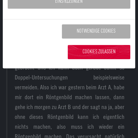
EINSTELLUNGEN
zum Beispiel dem Arzt dann einen QR Code auf
meinem Smartphone zeigen. Der Arzt scannt es
wiederum mit seiner Software ein und bekommt
NOTWENDIGE COOKIES
die relevanten Daten sofort angezeigt. Damit habe
ich diese eins-zu-eins-Kommunikation zwischen
COOKIES ZULASSEN
Arzt und Patient auf ein ganz anderes Level
gebracht und ich kann auch gerade damit so
Doppel-Untersuchungen beispielsweise
vermeiden. Also ich war gestern beim Arzt A, habe
mir dort ein Röntgenbild machen lassen, dann
gehe ich morgen zu Arzt B und der sagt na ja, aber
ohne dieses Röntgenbild kann ich eigentlich
nichts machen, also muss ich wieder ein
Röntgenbild machen. Das verursacht natürlich