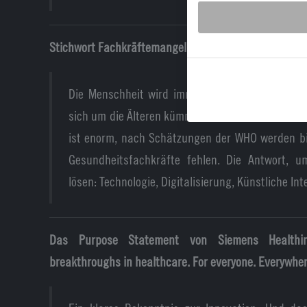
Stichwort Fachkräftemangel. Wie sieht die Situation d
Die Menschheit wird immer älter, aber es gibt 
sich um die Älteren kümmern können. Der Fachkr
ist enorm, nach Schätzungen der WHO werden bi
Gesundheitsfachkräfte fehlen. Die Antwort, 
lösen: Technologie, Digitalisierung, Künstliche Inte
Das Purpose Statement von Siemens Healthin
breakthroughs in healthcare. For everyone. Everywhe