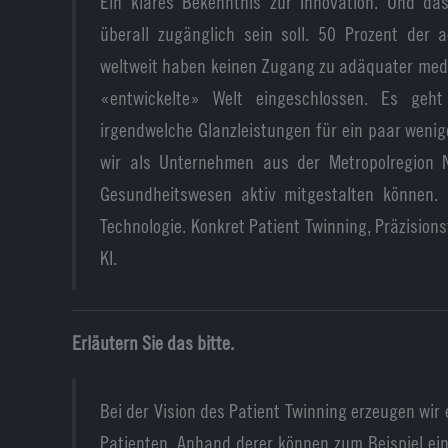
Ein klares Bekenntnis zur Innovation. Und da
überall zugänglich sein soll. 50 Prozent der 
weltweit haben keinen Zugang zu adäquater medi
«entwickelte» Welt eingeschlossen. Es geh
irgendwelche Glanzleistungen für ein paar wenig
wir als Unternehmen aus der Metropolregion
Gesundheitswesen aktiv mitgestalten können. 
Technologie. Konkret Patient Twinning, Präzision
KI.
Erläutern Sie das bitte.
Bei der Vision des Patient Twinning erzeugen wir e
Patienten. Anhand derer können zum Beispiel ein E