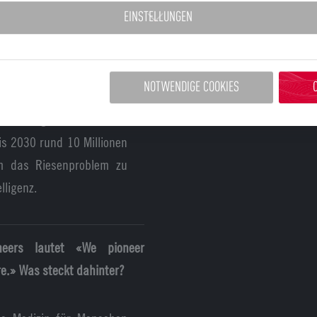
EINSTELLUNGEN
erzeit wirklich aus?
NOTWENDIGE COOKIES
immer weniger Junge, die
äftemangel in der Medizin
s 2030 rund 10 Millionen
um das Riesenproblem zu
lligenz.
eers lautet «We pioneer
re.» Was steckt dahinter?