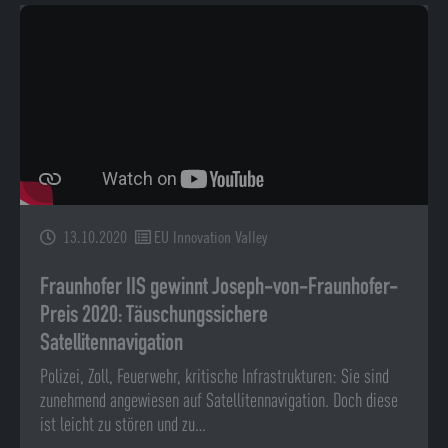
13.10.2020
EU Innovation Valley
Fraunhofer IIS gewinnt Joseph-von-Fraunhofer-
Preis 2020: Täuschungssichere
Satellitennavigation
Polizei, Zoll, Feuerwehr, kritische Infrastrukturen: Sie sind
zunehmend angewiesen auf Satellitennavigation. Doch diese
ist leicht zu stören und zu…