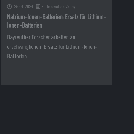
25.01.2024
EU Innovation Valley
Natrium-Ionen-Batterien: Ersatz für Lithium-
Ionen-Batterien
Bayreuther Forscher arbeiten an
erschwinglichem Ersatz für Lithium-Ionen-
Batterien.