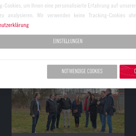
g-Cookies, um Ihnen eine personalisierte Erfahrung auf unserer
Die Förderung der Kreislaufwirtschaft ist
 zu analysieren. Wir verwenden keine Tracking-Cookies ohn
entscheidend für mehr Nachhaltigkeit,
hutzerklärung
besonders bei Batterien, die in vielen
elektronischen Geräten und der…
EINSTELLUNGEN
NOTWENDIGE COOKIES