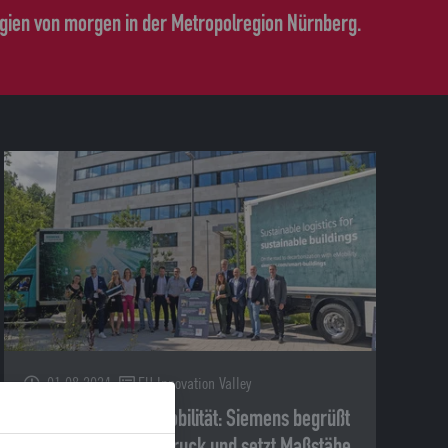
rgien von morgen in der Metropolregion Nürnberg.
01.08.2024
EU Innovation Valley
Innovative Elektromobilität: Siemens begrüßt
den neuen Volvo E-Truck und setzt Maßstäbe