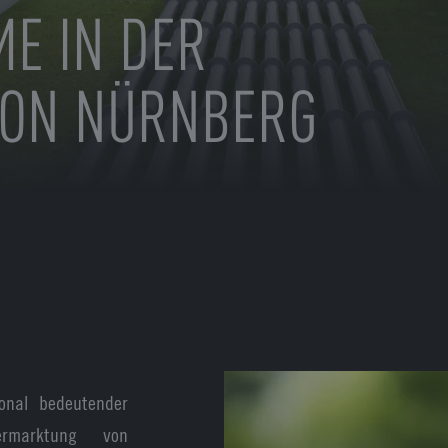
E IN DER
ION NÜRNBERG
ional bedeutender
rmarktung von