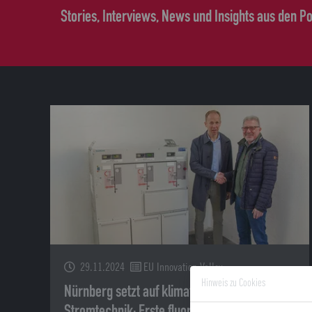
Stories, Interviews, News und Insights aus den 
29.11.2024
EU Innovation Valley
Hinweis zu Cookies
Nürnberg setzt auf klimafreundliche
Stromtechnik: Erste fluorgasfreie