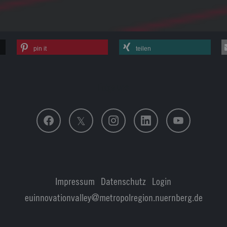
pin it
teilen
Folge uns
Impressum
|
Datenschutz
|
Login
euinnovationvalley@metropolregion.nuernberg.de