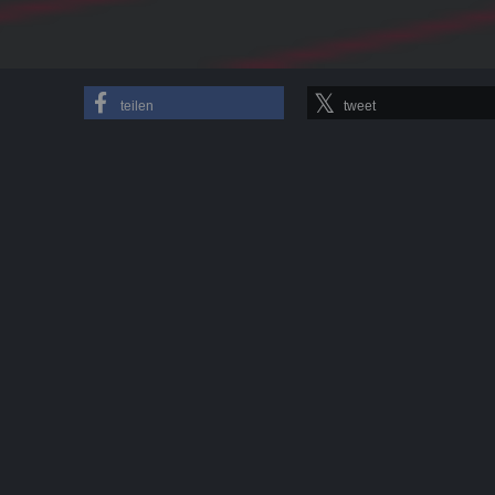
teilen
tweet