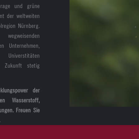
torage und grüne
ent der weltweiten
lregion Nürnberg.
 wegweisenden
ten Unternehmen,
 Universtitäten
 Zukunft stetig
klungspower der
n Wasserstoff,
ungen. Freuen Sie
.