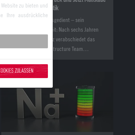
 Website zu bieten und
in nachhaltiger Logistik
e Ihre ausdrückliche
Der E-Scooter hat ausgedient – sein
Nachfolger steht bereit: Nach sechs Jahren
zuverlässigem Einsatz verabschiedet das
Siemens Smart Infrastructure Team…
COOKIES ZULASSEN