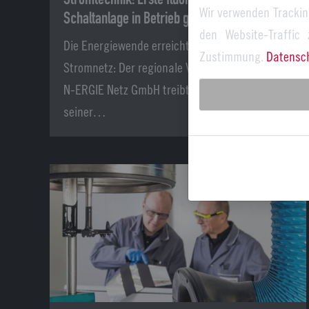
Wir verwenden Trackin
Schaltanlage in Betrieb genommen
den Website-Traffic
Die Energiewende erreicht Nürnbergs
Zustimmung.
Datensc
Stromnetz: Der regionale Verteilnetzbetreiber
N-ERGIE Netz GmbH treibt die Umstellung
seiner…