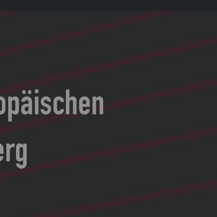
ropäischen
erg