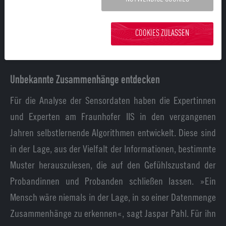
Beispiel sinnvoller sein, einen Pulsmesser im Lenkrad zu
montieren, als eine Kamera, die durch die Sonne oder die
COOKIES ZULASSEN
Scheinwerfer anderer Autos irritiert wird.
Unbekannte Zusammenhänge entdecken
Für die Analyse der Sensordaten haben die Expertinnen
und Experten am Fraunhofer IIS in den vergangenen
Jahren selbstlernende Algorithmen entwickelt. Diese sind
in der Lage, aus der Vielfalt der Informationen, bestimmte
Muster herauszulesen, die auf den Gefühlszustand der
Probandinnen und Probanden schließen lassen. »Ein
Mensch wäre niemals in der Lage, in so einer Datenmenge
Zusammenhänge zu erkennen«, sagt Jaspar Pahl. Für ihn