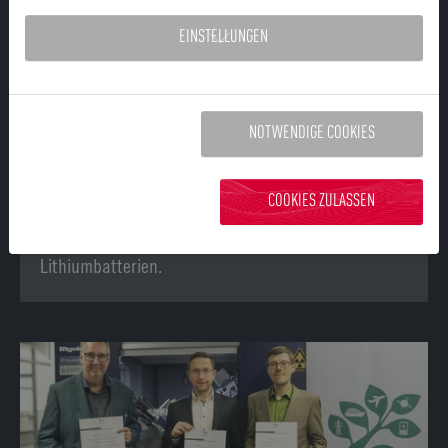
EINSTELLUNGEN
11.03.2024
EU Innovation Valley
NOTWENDIGE COOKIES
Fertigungstechnologien für preisgünstige und
sichere Aluminium-Ionen-Batterie
COOKIES ZULASSEN
Eine günstige und sichere Alternative für
Lithiumbatterien.