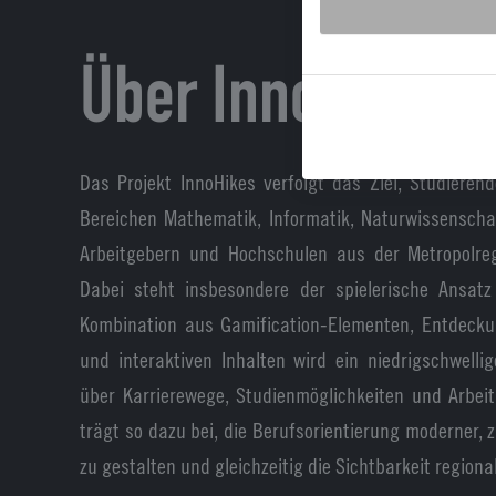
Über InnoHikes
Das Projekt InnoHikes verfolgt das Ziel, Studiere
Bereichen Mathematik, Informatik, Naturwissenscha
Arbeitgebern und Hochschulen aus der Metropolre
Dabei steht insbesondere der spielerische Ansat
Kombination aus Gamification-Elementen, Entdecku
und interaktiven Inhalten wird ein niedrigschwell
über Karrierewege, Studienmöglichkeiten und Arbei
trägt so dazu bei, die Berufsorientierung moderner,
zu gestalten und gleichzeitig die Sichtbarkeit regiona