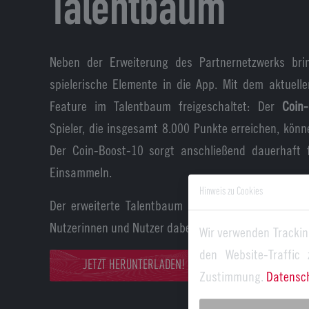
Talentbaum
Neben der Erweiterung des Partnernetzwerks br
spielerische Elemente in die App. Mit dem aktuell
Feature im Talentbaum freigeschaltet: Der
Coin
Spieler, die insgesamt 8.000 Punkte erreichen, könn
Der Coin-Boost-10 sorgt anschließend dauerhaft
Einsammeln.
Hinweis zu Cookies
Der erweiterte Talentbaum bietet somit langfristig
Nutzerinnen und Nutzer dabei, ihre Fortschritte indivi
Wir verwenden Trackin
den Website-Traffic
JETZT HERUNTERLADEN!
Zustimmung.
Datensc