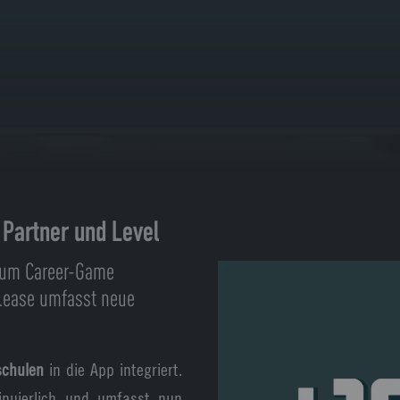
 Partner und Level
 zum Career-Game
elease umfasst neue
schulen
in die App integriert.
nuierlich und umfasst nun