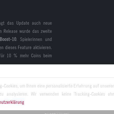
ingt das Update auch neue
en Release wurde das zweite
-Boost-10
. Spielerinnen und
en dieses Feature aktivieren.
 für 10 % mehr Coins beim
e Motivation und unterstützt
duell weiterzuentwickeln.
g-Cookies, um Ihnen eine personalisierte Erfahrung auf unserer
 zu analysieren. Wir verwenden keine Tracking-Cookies ohn
hutzerklärung