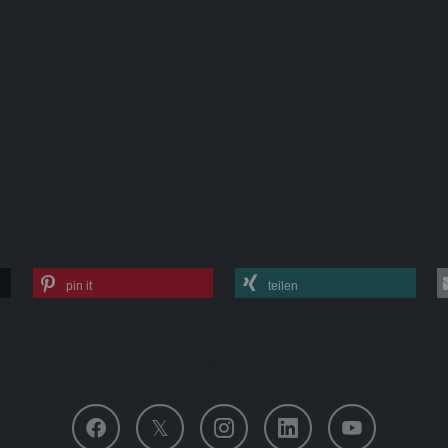
pin it
teilen
Folge uns