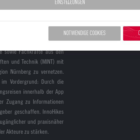
EINSTELLUNGEN
NOTWENDIGE COOKIES
nde sowie Fachkräfte aus den
ften und Technik (MINT) mit
gion Nürnberg zu vernetzen.
z im Vordergrund: Durch die
ngsreisen innerhalb der App
iger Zugang zu Informationen
tgeber geschaffen. InnoHikes
 zugänglicher und praxisnäher
ler Akteure zu stärken.