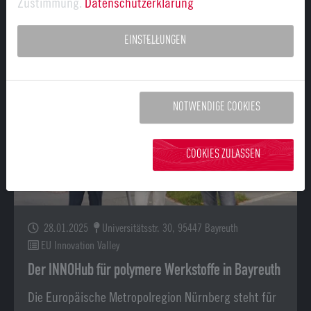
Zustimmung.
Datenschutzerklärung
für Mittelfranken, wie Unternehmen,…
EINSTELLUNGEN
NOTWENDIGE COOKIES
COOKIES ZULASSEN
28.01.2025
Universitätsstr. 30, 95447 Bayreuth
EU Innovation Valley
Der INNOHub für polymere Werkstoffe in Bayreuth
Die Europäische Metropolregion Nürnberg steht für