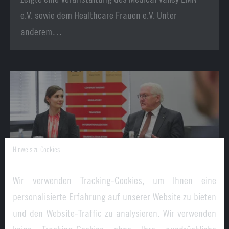
e.V. sowie dem Healthcare Frauen e.V. Unter
anderem…
Hinweis zu Cookies
Wir verwenden Tracking-Cookies, um Ihnen eine
10.11.2023
EU Innovation Valley
personalisierte Erfahrung auf unserer Website zu bieten
Der Bundespräsident zu Besuch beim Medical
und den Website-Traffic zu analysieren. Wir verwenden
Valley