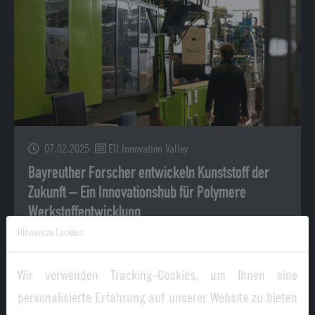
07.02.2025
EU Innovation Valley
Bayreuther Forscher entwickeln Kunststoff der
Zukunft – Ein Innovationshub für Polymere
Werkstoffentwicklung
Hinweis zu Cookies
Sie entwickeln neuartige Kunststoffe, welche zum
Beispiel in Wasserstofftanks für die Luft- und
Wir verwenden Tracking-Cookies, um Ihnen eine
Raumfahrt zum Einsatz kommen: Eine Gruppe
personalisierte Erfahrung auf unserer Website zu bieten
von…