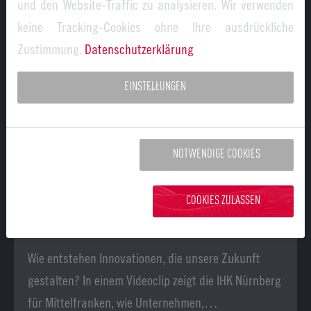
und den Website-Traffic zu analysieren. Wir verwenden
keine Tracking-Cookies ohne Ihre ausdrückliche
Zustimmung.
Datenschutzerklärung
EINSTELLUNGEN
NOTWENDIGE COOKIES
COOKIES ZULASSEN
07.02.2025
EU Innovation Valley
Von der Idee zur Innovation
Wie entstehen Innovationen, die unsere Zukunft
gestalten? In einem Videoclip zeigt die IHK Nürnberg
für Mittelfranken, wie Unternehmen,…